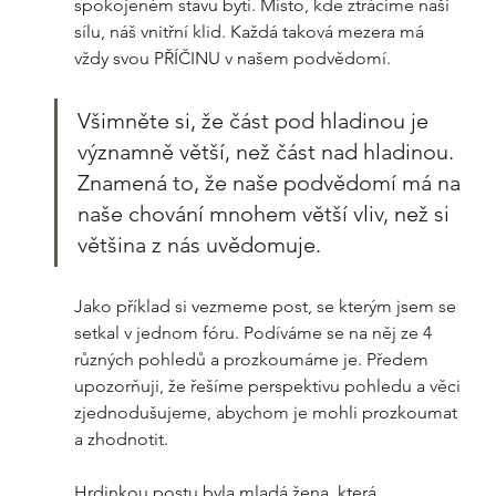
spokojeném stavu bytí. Místo, kde ztrácíme naši 
sílu, náš vnitřní klid. Každá taková mezera má 
vždy svou PŘÍČINU v našem podvědomí.
Všimněte si, že část pod hladinou je 
významně větší, než část nad hladinou. 
Znamená to, že naše podvědomí má na 
naše chování mnohem větší vliv, než si 
většina z nás uvědomuje.   
Jako příklad si vezmeme post, se kterým jsem se 
setkal v jednom fóru. Podíváme se na něj ze 4 
různých pohledů a prozkoumáme je. Předem 
upozorňuji, že řešíme perspektivu pohledu a věci 
zjednodušujeme, abychom je mohli prozkoumat 
a zhodnotit. 
Hrdinkou postu byla mladá žena, která 