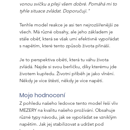
vonou svíčku a přeji všem dobré. Pomáhá mi to 
tyhle situace zvládat. Doporučuji."
Tenhle model reakce je asi ten nejrozšířenější ze 
všech. Má různé obsahy, ale jeho základem je 
stále oběť, která se však umí efektivně vypořádat 
s napětím, které tento způsob života přináší. 
Je to perspektiva oběti, která tu váhu života 
zvládá. Najde si svou berličku, díky kterému jde 
životem kupředu. Životní příběh je jako vlnění. 
Někdy je více štěstí, někdy je více napětí. 
Moje hodnocení
Z pohledu našeho ledovce tento model řeší vliv 
MEZERY na kvalitu našeho prožívání. Obsahuje 
různé typy návodu, jak se vypořádat se vzniklým 
napětím. Jak jej stabilizovat a udržet pod 