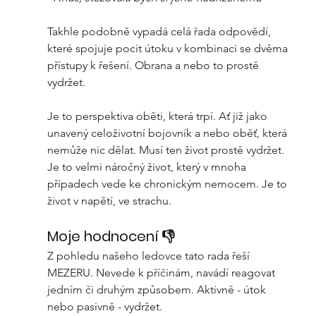
Takhle podobně vypadá celá řada odpovědí, 
které spojuje pocit útoku v kombinaci se dvěma 
přístupy k řešení. Obrana a nebo to prostě 
vydržet.
Je to perspektiva oběti, která trpí. Ať již jako 
unavený celoživotní bojovník a nebo oběť, která 
nemůže nic dělat. Musí ten život prostě vydržet. 
Je to velmi náročný život, který v mnoha 
případech vede ke chronickým nemocem. Je to 
život v napětí, ve strachu. 
Moje hodnocení
 👎
Z pohledu našeho ledovce tato rada řeší 
MEZERU. Nevede k příčinám, navádí reagovat 
jedním či druhým způsobem. Aktivně - útok 
nebo pasivně - vydržet. 