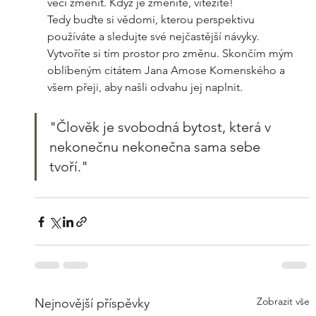
věci změnit. Když je změníte, vítězíte!
Tedy buďte si vědomi, kterou perspektivu 
používáte a sledujte své nejčastější návyky. 
Vytvoříte si tím prostor pro změnu. Skončím mým 
oblíbeným citátem Jana Amose Komenského a 
všem přeji, aby našli odvahu jej naplnit.
"Člověk je svobodná bytost, která v 
nekonečnu nekonečna sama sebe 
tvoří."
Zobrazit vše
Nejnovější příspěvky