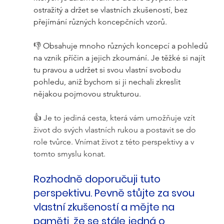
ostražitý a držet se vlastních zkušeností, bez 
přejímání různých koncepčních vzorů. 
👎 
Obsahuje mnoho různých koncepcí a pohledů 
na vznik příčin a jejich zkoumání. Je těžké si najít 
tu pravou a udržet si svou vlastní svobodu 
pohledu, aniž bychom si ji nechali zkreslit 
nějakou pojmovou strukturou.  
👍 Je to jediná cesta, která vám umožňuje vzít 
život do svých vlastních rukou a postavit se do 
role tvůrce. Vnímat život z této perspektivy a v 
tomto smyslu konat.
Rozhodně doporučuji tuto 
perspektivu. Pevně stůjte za svou 
vlastní zkušeností a mějte na 
paměti, že se stále jedná o 