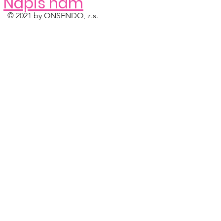
Napiš nám
© 2021 by ONSENDO, z.s.