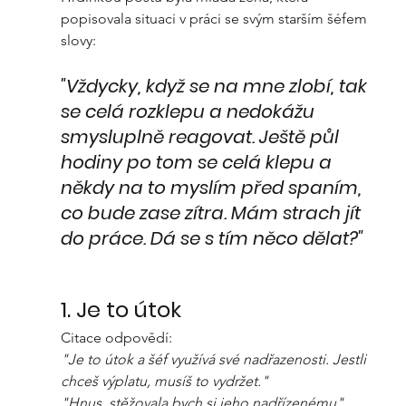
popisovala situaci v práci se svým starším šéfem 
slovy:
"Vždycky, když se na mne zlobí, tak 
se celá rozklepu a nedokážu 
smysluplně reagovat. Ještě půl 
hodiny po tom se celá klepu a 
někdy na to myslím před spaním, 
co bude zase zítra. Mám strach jít 
do práce. Dá se s tím něco dělat?" 
1. Je to útok
Citace odpovědí:
"Je to útok a šéf využívá své nadřazenosti. Jestli 
chceš výplatu, musíš to vydržet."
"Hnus, stěžovala bych si jeho nadřízenému" 