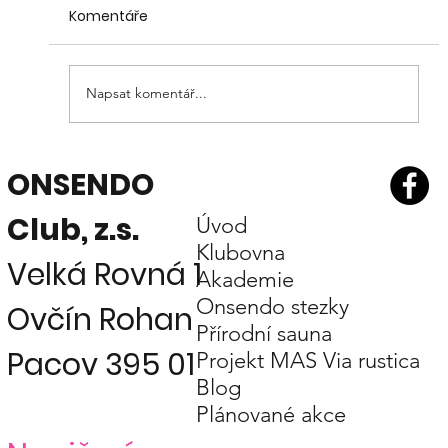
Komentáře
Napsat komentář...
Žijeme v bodu obratu!? Část 3.
ONSENDO
Holistické paradigma
Club, z.s.
Úvod
Klubovna
Velká Rovná 1
Akademie
Onsendo stezky
Ovčín Rohan
Přírodní sauna
Pacov 395 01
Projekt MAS Via rustica
Blog
Plánované akce