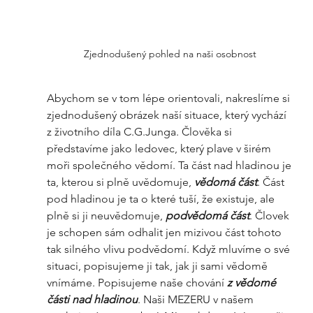
Zjednodušený pohled na naši osobnost
Abychom se v tom lépe orientovali, nakreslíme si 
zjednodušený obrázek naší situace, který vychází 
z životního díla C.G.Junga. Člověka si 
představíme jako ledovec, který plave v širém 
moři společného
vědomí. Ta část nad hladinou je 
ta, kterou si plně uvědomuje, 
vědomá část
. Část 
pod hladinou je ta o které tuší, že existuje, ale 
plně si ji neuvědomuje, 
podvědomá část
. Človek
je schopen sám odhalit jen mizivou část tohoto 
tak silného vlivu podvědomí. Když mluvíme o své 
situaci, popisujeme ji tak, jak ji sami vědomě 
vnímáme. Popisujeme naše chování 
z vědomé 
části nad hladinou
. Naši MEZERU v našem 