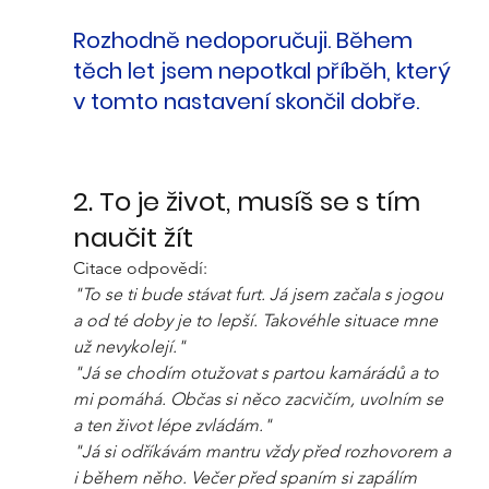
Rozhodně nedoporučuji. Během 
těch let jsem nepotkal příběh, který 
v tomto nastavení skončil dobře. 
2. To je život, musíš se s tím 
naučit žít
Citace odpovědí:
"To se ti bude stávat furt. Já jsem začala s jogou 
a od té doby je to lepší. Takovéhle situace mne 
už nevykolejí."
"Já se chodím otužovat s partou kamárádů a to 
mi pomáhá. Občas si něco zacvičím, uvolním se 
a ten život lépe zvládám."
"Já si odříkávám mantru vždy před rozhovorem a 
i během něho. Večer před spaním si zapálím 