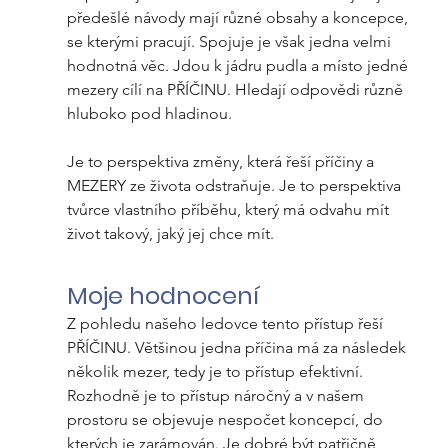
předešlé návody mají různé obsahy a koncepce, 
se kterými pracují. Spojuje je však jedna velmi 
hodnotná věc. Jdou k jádru pudla a místo jedné 
mezery cílí na PŘÍČINU. Hledají odpovědi různě 
hluboko pod hladinou.
Je to perspektiva změny, která řeší příčiny a 
MEZERY ze života odstraňuje. Je to perspektiva 
tvůrce vlastního příběhu, který má odvahu mít 
život takový, jaký jej chce mít.   
Moje hodnocení
Z pohledu našeho ledovce tento přístup řeší 
PŘÍČINU. Většinou jedna příčina má za následek 
několik mezer, tedy je to přístup efektivní. 
Rozhodně je to přístup náročný a v našem 
prostoru se objevuje nespočet koncepcí, do 
kterých je zarámován. Je dobré být patřičně 