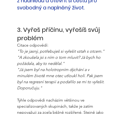
z nadhledu a otevřít si cestu pro 
svobodný a naplněný život. 
3. Vyřeš příčinu, vyřešíš svůj 
problém
Citace odpovědí:
"To je jasný, potřebuješ si vyřešit vztah s otcem."
"A zkoušela jsi s ním o tom mluvit? Já bych ho 
požádala, aby to nedělal."
"Já jsem byl na holotropním dýchání a v 
minulém životě mne otec utloukl holí. Pak jsem 
byl na regresní terapii a podařilo se mi to vyřešit. 
Doporučuju."
Tyhle odpovědi nacházím většinou ve 
specializovaných skupinách, takže je zatím 
nepovažuji za zcela běžně rozšířené. Stejně jako 