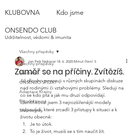
KLUBOVNA
Kdo jsme
ONSENDO CLUB
Udržitelnost, vědomí & imunita
Všechny příspěvky
Jan Petr Nekovar
18. 6. 2020
Minut čtení: 5
Všechny příspěvky
Zaměř se na příčiny. Zvítězíš.
Nástěnka
Již dlouho pozoruji v různých skupinách diskuze 
ONSENDO STEZKY
nad rodinými či vztahovými problémy. Sleduji na 
Adaptace Krajiny
co se kdo ptá a jak mu druzí odpovídají. 
Přírodní sauna
Identifikoval jsem 3 nejrozšířenější modely 
odpovědí, které zrcadlí 3 přístupy k situaci a k 
Síla integrity
životu obecně: 
Je to útok.
To je život, musíš se s tím naučit žít. 