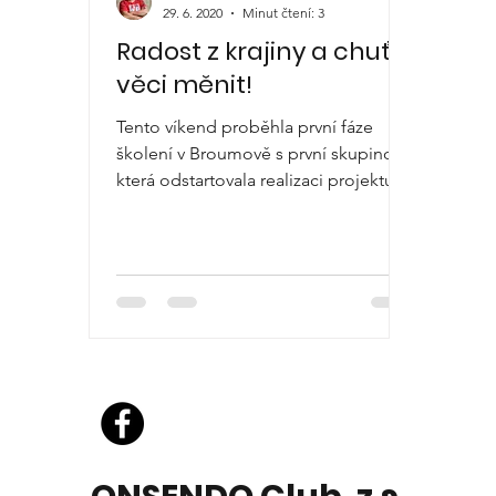
29. 6. 2020
Minut čtení: 3
Radost z krajiny a chuť
věci měnit!
Tento víkend proběhla první fáze
školení v Broumově s první skupinou,
která odstartovala realizaci projektu
"Společně proti suchu". Cílem...