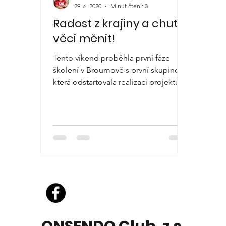
29. 6. 2020
Minut čtení: 3
Radost z krajiny a chuť
věci měnit!
Tento víkend proběhla první fáze
školení v Broumově s první skupinou,
která odstartovala realizaci projektu
"Společně proti suchu". Cílem...