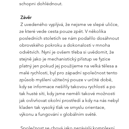
schopni dohlédnout.
Závěr
 Z uvedeného vyplývá, že nejsme ve slepé uličce, 
ze které vede cesta pouze zpět. V několika 
posledních stoletích se nám podařilo dosáhnout 
obrovského pokroku a dokonalosti v mnoha 
odvětvích. Nyní je ovšem třeba si uvědomit, že 
stejně jako je mechanistický přístup ve fyzice 
platný jen pokud jej použijeme na velká tělesa a 
malé rychlosti, byl pro západní společnost tento 
způsob myšlení užitečný pouze v určité době, 
kdy se informace nešířily takovou rychlostí a po 
tak husté síti, kdy jsme neměli takové možnosti 
jak ovlivňovat okolní prostředí a kdy na nás nebyl 
kladen tak vysoký tlak ve smyslu orientace, 
výkonu a fungování v globálním světě.  
 Společnost se chová jako nezávislý komplexní 