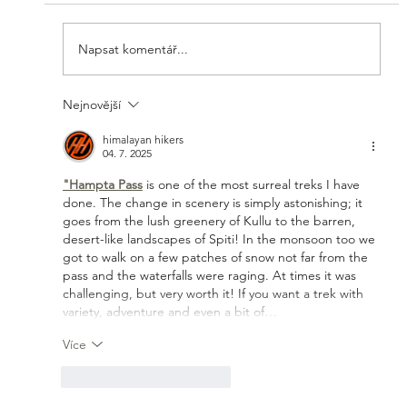
Napsat komentář...
Nejnovější
Rovnováha a stabilita. Nedosažitený
ideál nebo přirozená součást života?
himalayan hikers
04. 7. 2025
"Hampta Pass
 is one of the most surreal treks I have 
done. The change in scenery is simply astonishing; it 
goes from the lush greenery of Kullu to the barren, 
desert-like landscapes of Spiti! In the monsoon too we 
got to walk on a few patches of snow not far from the 
pass and the waterfalls were raging. At times it was 
challenging, but very worth it! If you want a trek with 
variety, adventure and even a bit of…
Více
To se mi líbí
Reagovat