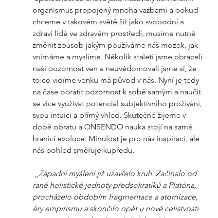
organismus propojený mnoha vazbami a pokud 
chceme v takovém světě žít jako svobodní a 
zdraví lidé ve zdravém prostředí, musíme nutně 
změnit způsob jakým používáme náš mozek, jak 
vnímáme a myslíme. Několik staletí jsme obraceli 
naši pozornost ven a neuvědomovali jsme si, že 
to co vidíme venku má původ v nás. Nyní je tedy 
na čase obrátit pozornost k sobě samým a naučit 
se více využívat potenciál subjektivního prožívání, 
svou intuici a přímý vhled. Skutečně žijeme v 
době obratu a ONSENDO nauka stojí na samé 
hranici evoluce. Minulost je pro nás inspirací, ale 
náš pohled směřuje kupředu.
 „
Západní myšlení již uzavřelo kruh. Začínalo od 
rané holistické jednoty předsokratiků a Platóna, 
procházelo obdobím fragmentace a atomizace, 
éry empirismu a skončilo opět u nové celistvosti 