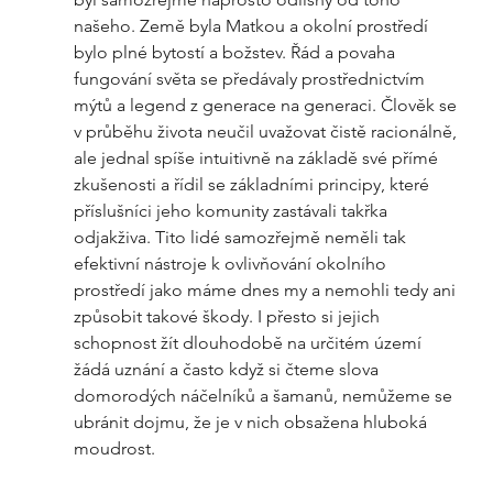
našeho. Země byla Matkou a okolní prostředí 
bylo plné bytostí a božstev. Řád a povaha 
fungování světa se předávaly prostřednictvím 
mýtů a legend z generace na generaci. Člověk se 
v průběhu života neučil uvažovat čistě racionálně, 
ale jednal spíše intuitivně na základě své přímé 
zkušenosti a řídil se základními principy, které 
příslušníci jeho komunity zastávali takřka 
odjakživa. Tito lidé samozřejmě neměli tak 
efektivní nástroje k ovlivňování okolního 
prostředí jako máme dnes my a nemohli tedy ani 
způsobit takové škody. I přesto si jejich 
schopnost žít dlouhodobě na určitém území 
žádá uznání a často když si čteme slova 
domorodých náčelníků a šamanů, nemůžeme se 
ubránit dojmu, že je v nich obsažena hluboká 
moudrost.  