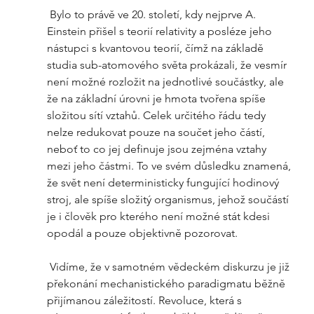
 Bylo to právě ve 20. století, kdy nejprve A. 
Einstein přišel s teorií relativity a posléze jeho 
nástupci s kvantovou teorií, čímž na základě 
studia sub-atomového světa prokázali, že vesmír 
není možné rozložit na jednotlivé součástky, ale 
že na základní úrovni je hmota tvořena spíše 
složitou sítí vztahů. Celek určitého řádu tedy 
nelze redukovat pouze na součet jeho částí, 
neboť to co jej definuje jsou zejména vztahy 
mezi jeho částmi. To ve svém důsledku znamená, 
že svět není deterministicky fungující hodinový 
stroj, ale spíše složitý organismus, jehož součástí 
je i člověk pro kterého není možné stát kdesi 
opodál a pouze objektivně pozorovat.  
 Vidíme, že v samotném vědeckém diskurzu je již 
překonání mechanistického paradigmatu běžně 
přijímanou záležitostí. Revoluce, která s 