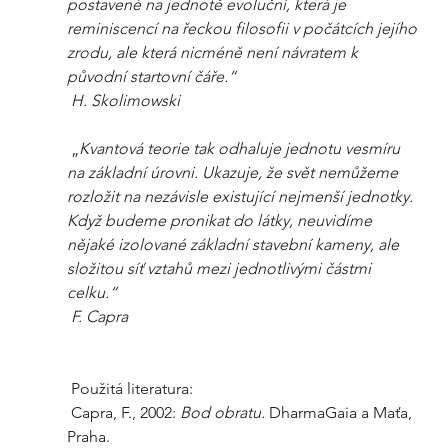
postavené na jednotě evoluční, která je 
reminiscencí na řeckou filosofii v počátcích jejího 
zrodu, ale která nicméně není návratem k 
původní startovní čáře.“
H. Skolimowski
 „
Kvantová teorie tak odhaluje jednotu vesmíru 
na základní úrovni. Ukazuje, že svět nemůžeme 
rozložit na nezávisle existující nejmenší jednotky. 
Když budeme pronikat do látky, neuvidíme 
nějaké izolované základní stavební kameny, ale 
složitou síť vztahů mezi jednotlivými částmi 
celku.“
F. Capra
 Použitá literatura:
 Capra, F., 2002: 
Bod obratu. 
DharmaGaia a Maťa, 
Praha.  