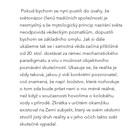
 Pokud bychom se nyní pustili do úvahy, že 
světonázor členů tradičních společností je 
nesmyslný a že mytologický princip nazírání světa 
neodpovídá vědeckým poznatkům, dopustili 
bychom se základního omylu. Jak si dále 
ukážeme tak se i samotná věda začíná přibližně 
od 20. stol. dostávat za rámec mechanistického 
paradigmatu a víru v možnost objektivního 
poznávání skutečnosti. Ukazuje se, že realita je 
vždy taková, jakou ji vidí konkrétní pozorovatel, 
což znamená, že např. božstvo, které rozhoduje 
o tom zda bude pršet není o nic méně reálné, 
než když v současnosti hovoříme o koloběhu 
vody v přírodě. Zkrátka v určitém okamžiku 
existoval na Zemi subjekt, který ve svém vědomí 
stvořil jistý druh reality a v jeho očích takto svět 
skutečně vypadal.  