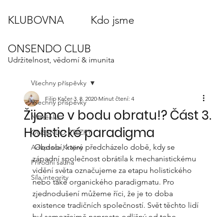
KLUBOVNA
Kdo jsme
ONSENDO CLUB
Udržitelnost, vědomí & imunita
Všechny příspěvky
Filip Kačer
3. 8. 2020
Minut čtení: 4
Všechny příspěvky
Žijeme v bodu obratu!? Část 3.
Nástěnka
Holistické paradigma
ONSENDO STEZKY
 Období, které předcházelo době, kdy se 
Adaptace Krajiny
západní společnost obrátila k mechanistickému 
Přírodní sauna
vidění světa označujeme za etapu holistického 
Síla integrity
nebo také organického paradigmatu. Pro 
zjednodušení můžeme říci, že je to doba 
existence tradičních společností. Svět těchto lidí 
byl samozřejmě naprosto odlišný od toho 