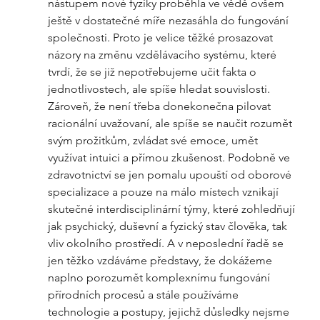
nástupem nové fyziky proběhla ve vědě ovšem 
ještě v dostatečné míře nezasáhla do fungování 
společnosti. Proto je velice těžké prosazovat 
názory na změnu vzdělávacího systému, které 
tvrdí, že se již nepotřebujeme učit fakta o 
jednotlivostech, ale spíše hledat souvislosti. 
Zároveň, že není třeba donekonečna pilovat 
racionální uvažovaní, ale spíše se naučit rozumět 
svým prožitkům, zvládat své emoce, umět 
využívat intuici a přímou zkušenost. Podobně ve 
zdravotnictví se jen pomalu upouští od oborové 
specializace a pouze na málo místech vznikají  
skutečné interdisciplinární týmy, které zohledňují 
jak psychický, duševní a fyzický stav člověka, tak 
vliv okolního prostředí. A v neposlední řadě se 
jen těžko vzdáváme představy, že dokážeme 
naplno porozumět komplexnímu fungování 
přírodních procesů a stále používáme 
technologie a postupy, jejichž důsledky nejsme 