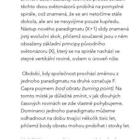
těchto dvou světonázorů probíhá na pomyslné 
spirále, což znamená, že se ani netočíme stále 
dokola, ale ani se nevyvíjíme pouze kupředu. 
Nástup nového paradigmatu (X+1) vždy znamená 
jistý evoluční skok, přičemž současně jsou v něm 
obsaženy základní principy původního 
světonázoru (X), který se na spirále nachází ve 
stejné vertikální rovině, ovšem o úroveň níže.  
 Období, kdy společnost prochází změnou z 
jednoho paradigmatu na druhé označuje F. 
Capra pojmem 
bod obratu (turning point). 
Na 
tomto místě je důležité zmínit, v jak dlouhých 
časových rovinách se zde vlastně pohybujeme. 
Dominanci jednoho paradigmatu můžeme 
odhadnout na dobu trvající několik tisíc let, 
přičemž body obratu mohou probíhat i stovky let.