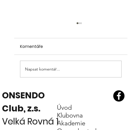
Komentáře
Napsat komentář...
Žijeme v bodu obratu!? Část 3.
ONSENDO
Holistické paradigma
Club, z.s.
Úvod
Klubovna
Velká Rovná 1
Akademie