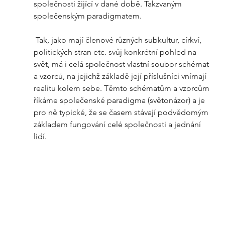
společnosti žijící v dané době. Takzvaným 
společenským paradigmatem.
 Tak, jako mají členové různých subkultur, církví, 
politických stran etc. svůj konkrétní pohled na 
svět, má i celá společnost vlastní soubor schémat 
a vzorců, na jejichž základě její příslušníci vnímají 
realitu kolem sebe. Těmto schématům a vzorcům 
říkáme společenské paradigma (světonázor) a je 
pro ně typické, že se časem stávají podvědomým 
základem fungování celé společnosti a jednání 
lidí.  