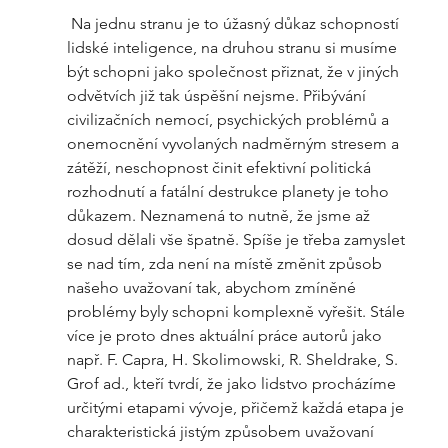
 Na jednu stranu je to úžasný důkaz schopností 
lidské inteligence, na druhou stranu si musíme 
být schopni jako společnost přiznat, že v jiných 
odvětvích již tak úspěšní nejsme. Přibývání 
civilizačních nemocí, psychických problémů a 
onemocnění vyvolaných nadměrným stresem a 
zátěží, neschopnost činit efektivní politická 
rozhodnutí a fatální destrukce planety je toho 
důkazem. Neznamená to nutně, že jsme až 
dosud dělali vše špatně. Spíše je třeba zamyslet 
se nad tím, zda není na místě změnit způsob 
našeho uvažovaní tak, abychom zmíněné 
problémy byly schopni komplexně vyřešit. Stále 
více je proto dnes aktuální práce autorů jako 
např. F. Capra, H. Skolimowski, R. Sheldrake, S. 
Grof ad., kteří tvrdí, že jako lidstvo procházíme 
určitými etapami vývoje, přičemž každá etapa je 
charakteristická jistým způsobem uvažovaní 