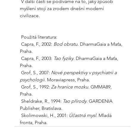
 V další části se podíváme na to, jaký způsob 
myšlení stojí za zrodem dnešní moderní 
civilizace.  
 Použitá literatura:
 Capra, F., 2002: 
Bod obratu. 
DharmaGaia a Maťa, 
Praha.  
 Capra, F., 2003: 
Tao fyziky. 
DharmaGaia a Maťa, 
Praha.
 Grof, S., 2007: 
Nové perspektivy v psychiatrii a 
psychologii.
 Moraviapress, Praha.  
 Grof, S., 1992: 
Za hranice mozku. 
GMMA89, 
Praha.
 Sheldrake, R., 1994: 
Tao přírody. 
GARDENIA 
Publisher, Bratislava.
 Skolimowski, H., 2001: 
Účastná mysl. 
Mladá 
fronta, Praha.