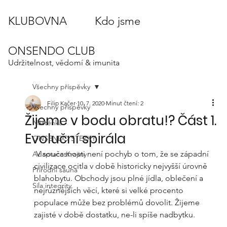
KLUBOVNA
Kdo jsme
ONSENDO CLUB
Udržitelnost, vědomí & imunita
Všechny příspěvky
Filip Kačer
10. 7. 2020
Minut čtení: 2
Všechny příspěvky
Žijeme v bodu obratu!? Část 1.
Nástěnka
Evoluční spirála
ONSENDO STEZKY
 V současnosti není pochyb o tom, že se západní 
Adaptace Krajiny
civilizace ocitla v době historicky nejvyšší úrovně 
Přírodní sauna
blahobytu. Obchody jsou plné jídla, oblečení a 
Síla integrity
nejrůznějších věcí, které si velké procento 
populace může bez problémů dovolit. Žijeme 
zajisté v době dostatku, ne-li spíše nadbytku.