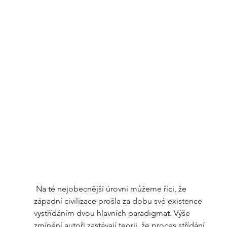
 Na té nejobecnější úrovni můžeme říci, že  
západní civilizace prošla za dobu své existence 
vystřídáním dvou hlavních paradigmat. Výše 
zmínění autoři zastávají teorii, že proces střídání 